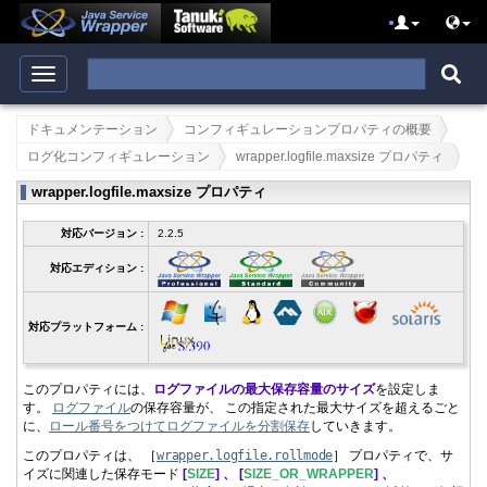
ドキュメンテーション
コンフィギュレーションプロパティの概要
ログ化コンフィギュレーション
wrapper.logfile.maxsize プロパティ
wrapper.logfile.maxsize プロパティ
対応バージョン :
2.2.5
対応エディション :
対応プラットフォーム :
このプロパティには、
ログファイルの最大保存容量のサイズ
を設定しま
す。
ログファイル
の保存容量が、 この指定された最大サイズを超えるごと
に、
ロール番号をつけてログファイルを分割保存
していきます。
このプロパティは、 ［
wrapper.
logfile.
rollmode
］ プロパティで、サ
イズに関連した保存モード
[
SIZE
] 、 [
SIZE_OR_WRAPPER
] 、