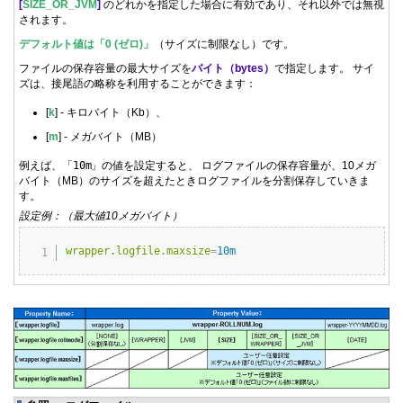
[
SIZE_OR_JVM
]
のどれかを指定した場合に有効であり、それ以外では無視
されます。
デフォルト値は「0 (ゼロ)」
（サイズに制限なし）です。
ファイルの保存容量の最大サイズを
バイト（bytes）
で指定します。 サイ
ズは、接尾語の略称を利用することができます：
[
k
] - キロバイト（Kb）、
[
m
] - メガバイト（MB）
例えば、「
10m
」の値を設定すると、 ログファイルの保存容量が、10メガ
バイト（MB）のサイズを超えたときログファイルを分割保存していきま
す。
設定例：（最大値10メガバイト）
Copy
wrapper.logfile.maxsize
=
10m