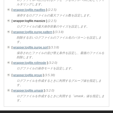
ルタリングします。
[
wrapper.logfile.maxfiles
]
(2.2.5)
保存するログファイルの最大ファイル数を設定します。
[ wrapper.logfile.maxsize ]
(2.2.5)
ログファイルの最大保存容量のサイズを設定します。
[
wrapper.logfile.purge.pattern
]
(3.3.8)
削除する古いログファイルのファイル名のパターンを設定しま
す。
[
wrapper.logfile.purge.sort
]
(3.3.8)
保存されたファイルの並び替え条件を設定し、最後のファイルを
削除します。
[
wrapper.logfile.rollmode
]
(3.2.0)
ログファイルの保存モードを設定します。
[
wrapper.logfile.group
]
(3.5.38)
ログファイルを作成するときに利用するグループ値を指定しま
す。
[
wrapper.logfile.umask
]
(3.2.0)
ログファイルを作成するときに利用する「umask」値を指定しま
す。