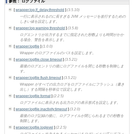
参照： ログファイル
[
wrapper.log.lf_delay.threshold
]
(3.5.10)
一行に表示されるのに長すぎる JVM メッセージを改行するための
しきい値を設定します。
[
wrapper.log.warning.threshold
]
(3.5.8)
ログエントリが出力するまでに指定された秒数よりも時間がかか
る場合、警告を表示します。
[
wrapper.logfile
]
(1.0.0)
Wrapper のログファイルのパスを設定します。
[
wrapper.logfile.close.timeout
]
(3.5.21)
最後のログエントリの後にログファイルを閉じる秒数を制御しま
す。
[
wrapper.logfile.flush.timeout
]
(3.5.21)
Wrapper がすべての出力ログをログファイルにフラッシュ（書き
出し）する間隔を秒単位で設定します。
[
wrapper.logfile.format
]
(2.2.5)
ログファイルに表示される出力ログの表示形式を設定します。
[
wrapper.logfile.inactivity.timeout
]
(3.2.0)
最後のログ記録の後に、ログファイルが閉じられるまでの秒数を
制限します。
[
wrapper.logfile.loglevel
]
(2.2.5)
ログファイルへ出力されるメッセージをログレベルに応じてフィ