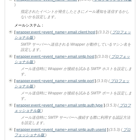
)
指定されたイベントが発生したときにメール通知を送信するかし
ないかを設定します。
メールシステム：
[
wrapper.event.<event_name>.email.client.host
]
(3.3.2)
(
プロフェッ
ショナル版
)
SMTP サーバーへ送信される Wrapper が動作しているマシン名を
設定します。
[
wrapper.event.<event_name>.email.smtp.host
]
(3.3.0)
(
プロフェッ
ショナル版
)
メール送信時に Wrapper が接続を試みる SMTP ホストを設定しま
す。
[
wrapper.event.<event_name>.email.smtp.port
]
(3.3.0)
(
プロフェッ
ショナル版
)
メール送信時に Wrapper が接続を試みる SMTP ポートを設定しま
す。
[
wrapper.event.<event_name>.email.smtp.auth.type
]
(3.5.3)
(
プロフ
ェッショナル版
)
メール送信時に SMTP サーバーへ接続する際に利用する認証方法
を設定します。
[
wrapper.event.<event_name>.email.smtp.auth.userid
]
(3.5.3)
(
プロ
フェッショナル版
)