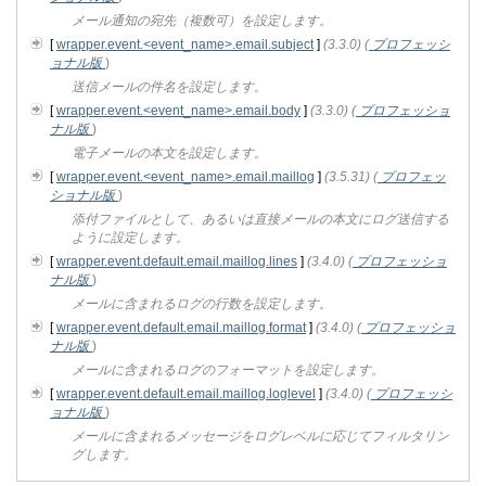
メール通知の宛先（複数可）を設定します。
[
wrapper.event.<event_name>.email.subject
]
(3.3.0)
(
プロフェッシ
ョナル版
)
送信メールの件名を設定します。
[
wrapper.event.<event_name>.email.body
]
(3.3.0)
(
プロフェッショ
ナル版
)
電子メールの本文を設定します。
[
wrapper.event.<event_name>.email.maillog
]
(3.5.31)
(
プロフェッ
ショナル版
)
添付ファイルとして、あるいは直接メールの本文にログ送信する
ように設定します。
[
wrapper.event.default.email.maillog.lines
]
(3.4.0)
(
プロフェッショ
ナル版
)
メールに含まれるログの行数を設定します。
[
wrapper.event.default.email.maillog.format
]
(3.4.0)
(
プロフェッショ
ナル版
)
メールに含まれるログのフォーマットを設定します。
[
wrapper.event.default.email.maillog.loglevel
]
(3.4.0)
(
プロフェッシ
ョナル版
)
メールに含まれるメッセージをログレベルに応じてフィルタリン
グします。