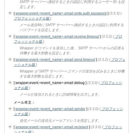
SMTP サーバーへ接続するときの認証に利用するユーザー ID を設
定します。
[
wrapper.event.<event_name>.email.smtp.auth.password
]
(3.5.3)
(
プロフェッショナル版
)
メール送信時に SMTP サーバーへ接続するときの認証に利用する
パスワードを設定します。
[
wrapper.event.<event_name>.email.receive.timeout
]
(3.3.2)
(
プロ
フェッショナル版
)
Wrapper がコマンドを送信した後、 SMTP サーバーからの応答を
待機する最大秒数を設定します。
[
wrapper.event.<event_name>.email.send.timeout
]
(3.3.2)
(
プロフェ
ッショナル版
)
Wrapper が SMTP サーバーへコマンドの送信を試みるときに待機
する最大秒数を設定します。
[ wrapper.event.<event_name>.email.debug ]
(3.3.0)
(
プロフェッシ
ョナル版
)
メールが送信されるときに詳細情報を出力します。
メール本文：
[
wrapper.event.<event_name>.email.sender
]
(3.3.0)
(
プロフェッシ
ョナル版
)
送信メールの送信元メールアドレスを指定します。
[
wrapper.event.<event_name>.email.recipient
]
(3.3.0)
(
プロフェッ
ショナル版
)