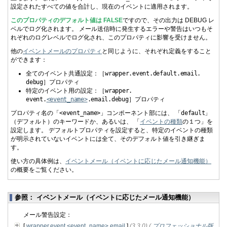
設定されたすべての値を合計し、現在のイベントに適用されます。
このプロパティのデフォルト値は FALSE
ですので、その出力は DEBUG レ
ベルでログ化されます。 メール送信時に発生するエラーや警告はいつもそ
れぞれのログレベルでログ化され、このプロパティに影響を受けません。
他の
イベントメールのプロパティ
と同じように、それぞれ定義をすること
ができます：
全てのイベント共通設定：［
wrapper.
event.
default.
email.
debug
］プロパティ
特定のイベント用の設定：［
wrapper.
event.
<event_name>
.email.debug
］プロパティ
プロパティ名の「
<event_name>
」コンポーネント部には、 「
default
」
（デフォルト）のキーワードか、あるいは、 「
イベントの種類
の１つ」を
設定します。 デフォルトプロパティを設定すると、特定のイベントの種類
が明示されていないイベントには全て、そのデフォルト値を引き継ぎま
す。
使い方の具体例は、
イベントメール（イベントに応じたメール通知機能）
の概要をご覧ください。
参照： イベントメール（イベントに応じたメール通知機能）
メール警告設定：
[
wrapper.event.<event_name>.email
]
(3.3.0)
(
プロフェッショナル版