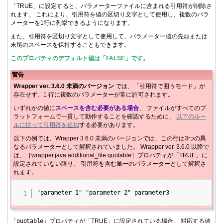
「TRUE」に設定すると、パラメーターファイルに含まれる引用符が削除さ
れます。 これにより、引用符を値の区切り文字として使用し、複数のパラ
メーターを1行に列挙できるようになります。
また、引用符を区切り文字として使用して、パラメーター値の先頭または
末尾のスペースを保持することもできます。
このプロパティのデフォルト値は「FALSE」です。
警告
Wrapper ver. 3.6.0 未満のバージョン
では、「引用符で囲うモード」が
存在せず、1 行に複数のパラメーターが常に許可されます。
いずれかの値に
スペースを含む必要がある場合
、 ファイルがすべてのプ
ラットフォームで一貫して動作することを確認するために、
以下のルー
ルに従って引用符を追加
する必要があります。
以下の例では、Wrapper 3.6.0 未満のバージョンでは、この行は3つの異
なるパラメーターとして解釈されていました。 Wrapper ver. 3.6.0 以降で
は、［wrapper.java.additional_file.quotable］プロパティが「TRUE」に
設定されていない限り、 引用符を含む単一のパラメーターとして解釈さ
れます。
Copy
"parameter
1" "parameter 2" parameter3
「
quotable
」プロパティが「TRUE」に設定されている場合、 対応する値