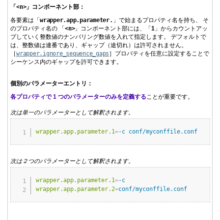
「
<n>
」コンポーネント部：
各要素は「
wrapper.
app.
parameter.
」で始まるプロパティ名を持ち、 そ
のプロパティ名の 「
<n>
」コンポーネント部には、「
1
」からカウントアッ
プしていく整数値のナンバリング数値を入れて指定します。 デフォルトで
は、整数値は連番であり、ギャップ（途切れ）は許可されません。
［
wrapper.
ignore_sequence_gaps
］プロパティを任意に設定することで
シーケンス内のギャップを許可できます。
個別のパラメーターエントリ：
各プロパティで 1 つのパラメーターのみを定義する
ことが重要です。
次は単一のパラメーターとして解釈されます。
Copy
wrapper.app.parameter.1
=
-c conf/myconffile.conf
次は２つのパラメーターとして解釈されます。
Copy
wrapper.app.parameter.1
=
-c
wrapper.app.parameter.2
=
conf/myconffile.conf