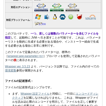
対応エディション :
対応プラットフォーム :
このプロパティで、
一つ、若しくは複数のパラメーターを含むファイルを
指定
して、起動時に JVM へ引き渡すことが可能です。 これは、パラメータ
ーリストを動的に生成する必要がある場合や、インストーラー経由で生成
する必要がある場合に非常に便利です。
このファイルで定義されたパラメーターは、標準の
［
wrapper.app.parameter.<n>
］プロパティを使用して定義されたパラメー
ターの
後
に表示されます。
Wrapper ver. 3.5.23
より、バージョン 3 以降では、ファイル内のすべての
環境変数
参照が展開されます。
ファイルの記述形式：
ファイルの記述形式はシンプルです。
まず、
Wrapper 設定ファイル
と同様に、 一行目に
エンコードディレ
クティブ
を記載しなければなりません。 これは、Wrapper がファイ
ルを読み込む際のエンコードを明示して、ファイルを正しく解釈す
るために必要です。 もし、このディレクティブ行が記述されていな