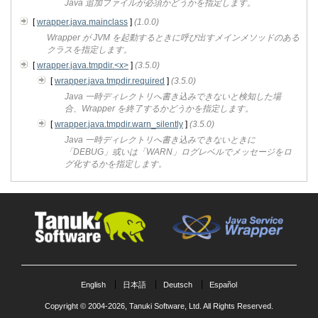
Java 追加ファイルが必須かどうかを指定します。
[
wrapper.java.mainclass
]
(1.0.0)
Wrapper が JVM を起動するときに呼び出すメインメソッドのある
クラスを指定します。
[
wrapper.java.tmpdir.<x>
]
(3.5.0)
[
wrapper.java.tmpdir.required
]
(3.5.0)
Java 一時ディレクトリへ書き込みできないと検知した場
合、Wrapper を終了するかどうかを指定します。
[
wrapper.java.tmpdir.warn_silently
]
(3.5.0)
Java 一時ディレクトリへ書き込みできないときに
「DEBUG」或いは「WARN」ログレベルでメッセージをロ
グ化するかを指定します。
English
日本語
Deutsch
Español
Copyright © 2004-2026,
Tanuki Software, Ltd.
All Rights Reserved.