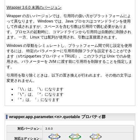
Wrapper 3.6.0 未満のバージョン
Wrapper の古いバージョンでは、引用符の扱い方がプラットフォームによ
って異なります。 Windows では、Java プロセスはコマンドラインを使用
して作成されますが、スペースを含む引数は引用符で囲む必要がありま
す。 プロセスの起動時に、コマンドラインから引用符は自動的に削除され
ます。 一方、Linux では配列が使用され、引数は直接渡されます。
Windows の挙動をシミュレートし、プラットフォーム間で同じ設定を使用
するには、 特定のパラメーターに引用符削除フラグを設定することができ
ます（
stripquotes
プロパティ = TRUE）。 このフラグは Unix でのみ使
用され、パラメーターを JVM に渡す前に引用符を削除することを指定しま
す。
引用符を取り除くときは、以下の置き換えが行われます。 その他の文字は
変更されません。
「
\\
」は、「
\
」になります
「
\"
」は、「
"
」になります
「
"
」は、「
」になります
wrapper.app.parameter.<n>.quotable プロパティ群
対応バージョン :
3.6.0
対応エディション :