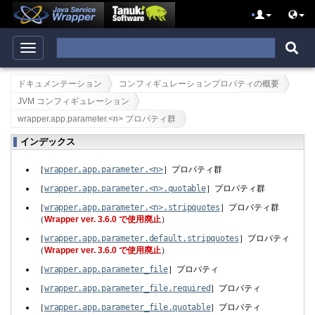
ドキュメンテーション
コンフィギュレーションプロパティの概要
JVM コンフィギュレーション
wrapper.app.parameter.<n> プロパティ群
インデックス
［
wrapper.
app.
parameter.
<n>
］プロパティ群
［
wrapper.
app.
parameter.
<n>.
quotable
］プロパティ群
［
wrapper.
app.
parameter.
<n>.
stripquotes
］プロパティ群
（
Wrapper ver. 3.6.0 で使用廃止
）
［
wrapper.
app.
parameter.
default.
stripquotes
］プロパティ
（
Wrapper ver. 3.6.0 で使用廃止
）
［
wrapper.
app.
parameter_file
］プロパティ
［
wrapper.
app.
parameter_file.
required
］プロパティ
［
wrapper.
app.
parameter_file.
quotable
］プロパティ