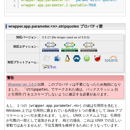
wrapper.app.parameter.2
=
"  param2 with\"quotes\""
wrapper.app.parameter.2.quotable
=
TRUE
wrapper.app.parameter.<n>.stripquotes プロパティ群
対応バージョン :
3.5.17 (No longer used as of 3.6.0)
対応エディション :
対応プラットフォーム :
警告
Wrapper ver. 3.6.0
以降、このプロパティは不要になったため無効になり
ました。 「
stripquotes
」でマークされた値は、バックスラッシュ (\)
と引用符 (") をエスケープしないように修正する必要があります。
もし、１つの［
wrapper.
app.
parameter.
<n>
］の値は引用符を含むと、
Windows 上では 引用符に囲まれている内容が１つの要素として Java アプ
リケーションへ引き渡されます。 しかし、UNIX システム上では、引用符
が引数の一部として追加されます。 殆どの場合、これは UNIX での正しい
挙動ではありませんが、下位互換性を維持するためにそうなっています。