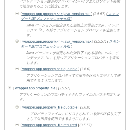
アプリケーション固有のプロパティがパイプまたはソケット経由
で送信されるように設定します。
[
wrapper.app.property.<n>.java_version.min
]
(3.5.57)
(
スタン
ダード版/プロフェッショナル版
)
Java バージョンが指定された値以上の場合にのみ、インデ
ックス「n」を持つアプリケーション プロパティを追加しま
す。
[
wrapper.app.property.<n>.java_version.max
]
(3.5.57)
(
スタン
ダード版/プロフェッショナル版
)
Java バージョンが指定された値以下である場合にのみ、イ
ンデックス「n」を持つアプリケーションプロパティを追加
します。
[
wrapper.app.property.<n>.quotable
]
(3.6.0)
アプリケーションプロパティで引用符を区切り文字として使
用できるようにします。
[
wrapper.app.property_file
]
(3.5.57)
アプリケーションのプロパティを含むファイルのパスを指定しま
す。
[
wrapper.app.property_file.quotable
]
(3.6.0)
「プロパティファイル」にリストされている値の区切り文字
として引用符を使用できるようにします。
[
wrapper.app.property_file.required
]
(3.5.57)