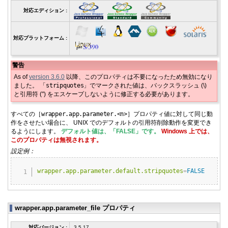
対応エディション :
対応プラットフォーム :
警告
As of
version 3.6.0
以降、このプロパティは不要になったため無効になり
ました。 「
stripquotes
」でマークされた値は、バックスラッシュ (\)
と引用符 (") をエスケープしないように修正する必要があります。
すべての［
wrapper.
app.
parameter.
<n>
］プロパティ値に対して同じ動
作をさせたい場合に、 UNIX でのデフォルトの引用符削除動作を変更でき
るようにします。
デフォルト値は、「FALSE」です。
Windows 上では、
このプロパティは無視されます。
設定例：
Copy
wrapper.app.parameter.default.stripquotes
=
FALSE
wrapper.app.parameter_file プロパティ
対応バージョン :
3.5.17