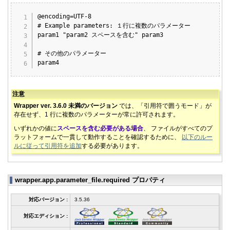
Copy
@encoding=UTF-8

# Example parameters: １行に複数のパラメーター

param1 "param2 スペースを含む" param3

# その他のパラメーター

param4
注意
Wrapper ver. 3.6.0 未満のバージョン
では、「引用符で囲うモード」が
存在せず、1 行に複数のパラメーターが常に許可されます。
いずれかの値に
スペースを含む必要がある場合
、 ファイルがすべてのプ
ラットフォームで一貫して動作することを確認するために、
以下のルー
ルに従って引用符を追加
する必要があります。
wrapper.app.parameter_file.required プロパティ
対応バージョン :
3.5.36
対応エディション :