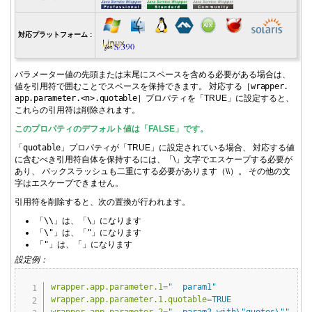
対応プラットフォーム :
パラメーター値の先頭または末尾にスペースを含める必要がある場合は、
値を引用符で囲むことでスペースを保持できます。 対応する［
wrapper.
app.
parameter.
<n>.
quotable
］プロパティを「TRUE」に設定すると、
これらの引用符は削除されます。
このプロパティのデフォルト値は「FALSE」です。
「
quotable
」プロパティが「TRUE」に設定されている場合、 対応する値
に含むべき引用符自体を保持するには、「\」文字でエスケープする必要が
あり、 バックスラッシュも二重にする必要があります（\\）。 その他の文
字はエスケープできません。
引用符を削除すると、次の置換が行われます。
「
\\
」は、「
\
」になります
「
\"
」は、「
"
」になります
「
"
」は、「
」になります
設定例：
Copy
wrapper.app.parameter.1
=
"  param1"
wrapper.app.parameter.1.quotable
=
TRUE