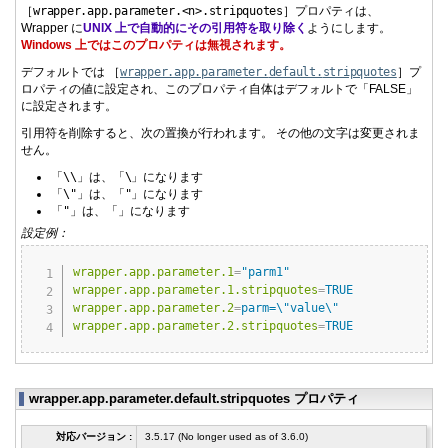
［
wrapper.
app.
parameter.
<n>.
stripquotes
］プロパティは、
Wrapper に
UNIX 上で自動的にその引用符を取り除く
ようにします。
Windows 上ではこのプロパティは無視されます。
デフォルトでは ［
wrapper.
app.
parameter.
default.
stripquotes
］プ
ロパティの値に設定され、このプロパティ自体はデフォルトで「FALSE」
に設定されます。
引用符を削除すると、次の置換が行われます。 その他の文字は変更されま
せん。
「
\\
」は、「
\
」になります
「
\"
」は、「
"
」になります
「
"
」は、「
」になります
設定例：
Copy
wrapper.app.parameter.1
=
"parm1"
wrapper.app.parameter.1.stripquotes
=
TRUE
wrapper.app.parameter.2
=
parm=\"value\"
wrapper.app.parameter.2.stripquotes
=
TRUE
wrapper.app.parameter.default.stripquotes プロパティ
対応バージョン :
3.5.17 (No longer used as of 3.6.0)