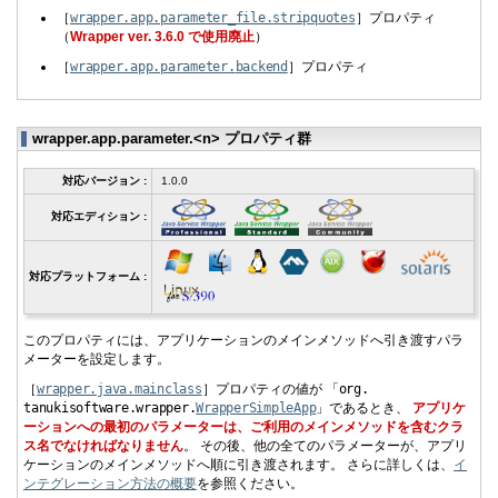
［
wrapper.
app.
parameter_file.
stripquotes
］プロパティ
（
Wrapper ver. 3.6.0 で使用廃止
）
［
wrapper.
app.
parameter.
backend
］プロパティ
wrapper.app.parameter.<n> プロパティ群
対応バージョン :
1.0.0
対応エディション :
対応プラットフォーム :
このプロパティには、アプリケーションのメインメソッドへ引き渡すパラ
メーターを設定します。
［
wrapper.
java.
mainclass
］プロパティの値が 「
org.
tanukisoftware.
wrapper.
WrapperSimpleApp
」であるとき、
アプリケ
ーションへの最初のパラメーターは、ご利用のメインメソッドを含むクラ
ス名でなければなりません
。 その後、他の全てのパラメーターが、アプリ
ケーションのメインメソッドへ順に引き渡されます。 さらに詳しくは、
イ
ンテグレーション方法の概要
を参照ください。