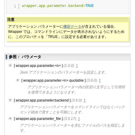
Copy
wrapper.app.parameter.backend
=
TRUE
注意
アプリケーション パラメーターに
機密データ
が含まれている場合、
Wrapper では、コマンドラインにデータが表示されないようにするため
に、このプロパティを「TRUE」に設定する必要があります。
参照： パラメータ
[ wrapper.app.parameter.<n> ]
(1.0.0)
⇧
Java アプリケーションのパラメーターを設定します。
[ wrapper.app.parameter.<n>.quotable ]
(3.6.0)
⇧
アプリケーションパラメーター内の区切り文字として引用符
を使用できるようになります。
[ wrapper.app.parameter.backend ]
(3.6.0)
⇧
アプリケーションパラメーターをコマンドラインではなくバック
エンド経由で渡すことを可能にします。
[ wrapper.app.parameter_file ]
(3.5.17)
⇧
アプリケーションパラメーターを含むファイルのパスを指定しま
す。