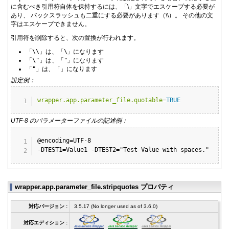
に含むべき引用符自体を保持するには、「\」文字でエスケープする必要が
あり、 バックスラッシュも二重にする必要があります（\\）。 その他の文
字はエスケープできません。
引用符を削除すると、次の置換が行われます。
「
\\
」は、「
\
」になります
「
\"
」は、「
"
」になります
「
"
」は、「
」になります
設定例：
Copy
wrapper.app.parameter_file.quotable
=
TRUE
UTF-8 のパラメーターファイルの記述例：
Copy
@encoding=UTF-8

-DTEST1=Value1 -DTEST2="Test Value with spaces."
wrapper.app.parameter_file.stripquotes プロパティ
対応バージョン :
3.5.17 (No longer used as of 3.6.0)
対応エディション :