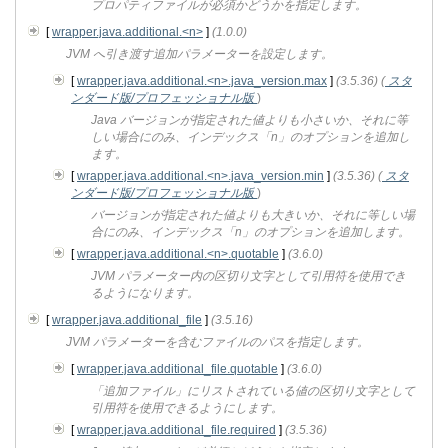
プロパティファイルが必須かどうかを指定します。
[
wrapper.java.additional.<n>
]
(1.0.0)
JVM へ引き渡す追加パラメーターを設定します。
[
wrapper.java.additional.<n>.java_version.max
]
(3.5.36)
(
スタ
ンダード版/プロフェッショナル版
)
Java バージョンが指定された値よりも小さいか、それに等
しい場合にのみ、インデックス「n」のオプションを追加し
ます。
[
wrapper.java.additional.<n>.java_version.min
]
(3.5.36)
(
スタ
ンダード版/プロフェッショナル版
)
バージョンが指定された値よりも大きいか、それに等しい場
合にのみ、インデックス「n」のオプションを追加します。
[
wrapper.java.additional.<n>.quotable
]
(3.6.0)
JVM パラメーター内の区切り文字として引用符を使用でき
るようになります。
[
wrapper.java.additional_file
]
(3.5.16)
JVM パラメーターを含むファイルのパスを指定します。
[
wrapper.java.additional_file.quotable
]
(3.6.0)
「追加ファイル」にリストされている値の区切り文字として
引用符を使用できるようにします。
[
wrapper.java.additional_file.required
]
(3.5.36)