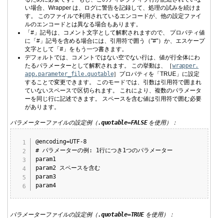
い場合、Wrapper は、ログに警告を記録して、処理の試みを続けま
す。 このファイルで利用されているエンコードが、他の設定ファイ
ルのエンコードとは異なる場合もあります。
「#」記号は、コメント文字として解釈されますので、 プロパティ値
に「#」記号を含める場合には、引用符で囲う（"#"）か、エスケープ
文字として「#」をもう一つ書きます。
デフォルトでは、コメントではない空でない行は、値が行全体にわ
たるパラメーターとして解釈されます。 この挙動は、［
wrapper.
app.
parameter_file.
quotable
］プロパティを「TRUE」に設定
することで変更できます。 このモードでは、引数は引用符で囲まれ
ていないスペースで区切られます。 これにより、複数のパラメータ
ーを同じ行に記述できます。 スペースを含む値は引用符で囲む必要
があります。
パラメーターファイルの設定例（
.quotable=FALSE
を使用）：
Copy
@encoding=UTF-8

# パラメーターの例: 1行につき1つのパラメーター

param1

param2 スペースを含む

param3

param4
パラメーターファイルの設定例（
.quotable=TRUE
を使用）：