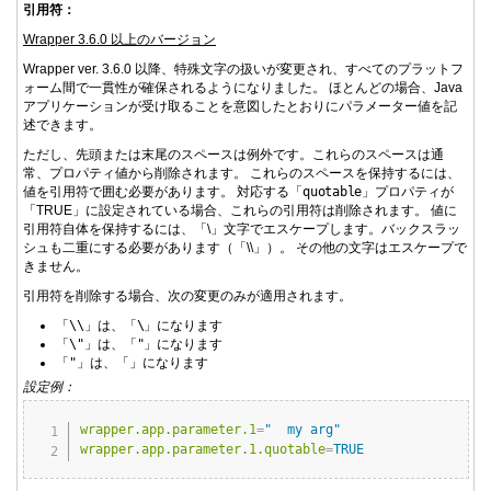
引用符：
Wrapper 3.6.0 以上のバージョン
Wrapper ver. 3.6.0 以降、特殊文字の扱いが変更され、すべてのプラットフ
ォーム間で一貫性が確保されるようになりました。 ほとんどの場合、Java
アプリケーションが受け取ることを意図したとおりにパラメーター値を記
述できます。
ただし、先頭または末尾のスペースは例外です。これらのスペースは通
常、プロパティ値から削除されます。 これらのスペースを保持するには、
値を引用符で囲む必要があります。 対応する「
quotable
」プロパティが
「TRUE」に設定されている場合、これらの引用符は削除されます。 値に
引用符自体を保持するには、「\」文字でエスケープします。バックスラッ
シュも二重にする必要があります（「\\」）。 その他の文字はエスケープで
きません。
引用符を削除する場合、次の変更のみが適用されます。
「
\\
」は、「
\
」になります
「
\"
」は、「
"
」になります
「
"
」は、「
」になります
設定例：
Copy
wrapper.app.parameter.1
=
"  my arg"
wrapper.app.parameter.1.quotable
=
TRUE