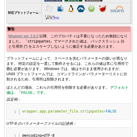
対応プラットフォーム :
警告
Wrapper ver. 3.6.0
以降、このプロパティは不要になったため無効になり
ました。 「
stripquotes
」でマークされた値は、バックスラッシュ (\)
と引用符 (") をエスケープしないように修正する必要があります。
プラットフォームによって、スペースを含むパラメーターの扱いが異なり
ます。 特定の設定を一貫して動作させるには、これらの値は常に引用符で
囲む必要があります。 Windows では、値はそのまま使用されますが、
UNIX プラットフォームでは、コマンドラインが パラメーターリストに分
割されるため、引用符は削除されます。
ほとんどの場合、これらの引用符を削除する必要があります。
デフォルト
値は、「FALSE」です。
設定例：
Copy
wrapper.app.parameter_file.stripquotes
=
FALSE
UTF-8 のパラメーターファイルの記述例：
Copy
@encoding=UTF-8
