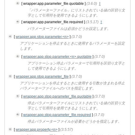
[ wrapper.app.parameter_file.quotable ]
(3.6.0)
⇧
「パラメーターファイル」にリストされている値の区切り文
字として引用符を使用できるようにします。
[ wrapper.app.parameter_file.required ]
(3.5.17)
⇧
パラメーターファイルは必須かどうか設定します。
[
wrapper.app.stop.parameter.<n>
]
(3.7.0)
アプリケーションを停止するときに使用するパラメーターを設定
します。
[
wrapper.app.stop.parameter.<n>.quotable
]
(3.7.0)
アプリケーション停止パラメーターで引用符を区切り文字と
して使用できるようにします。
[
wrapper.app.stop.parameter_file
]
(3.7.0)
アプリケーションを停止するときに使用する引数が含まれる停止
パラメーターファイルへのパスを指定します。
[
wrapper.app.stop.parameter_file.quotable
]
(3.7.0)
停止パラメーターファイルにリストされている値の区切り文
字として引用符を使用できるようにします。
[
wrapper.app.stop.parameter_file.required
]
(3.7.0)
停止パラメーターファイルが必要かどうかを指定します。
[
wrapper.app.property.<n>
]
(3.5.57)